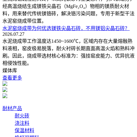
经高温烧结生成镁铁尖晶石（MgFe₂O₄）物相的镁质耐火材
料，用来替代传统镁铬砖，解决铬污染问题，专用于新型干法
水泥窑烧成带位置。
水泥窑烧成带为何优选镁铁尖晶石砖，不用镁铝尖晶石砖？
2026.07.27
水泥烧成带工作温度达1450~1600℃，区域内存在大量熔融熟
料液相，窑皮极易脱落，耐火衬砖长期直面高温火焰和熟料冲
刷。因此，烧成带选材核心标准为：强挂窑皮能力、优异抗液
相侵蚀性能。
媒体库
查看更多
耐材产品
耐火砖
浇注料
保温材料