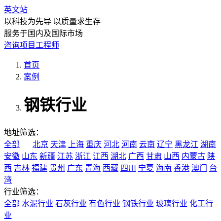
英文站
以科技为先导 以质量求生存
服务于国内及国际市场
咨询项目工程师
首页
案例
钢铁行业
地址筛选：
全部
北京
天津
上海
重庆
河北
河南
云南
辽宁
黑龙江
湖南
安徽
山东
新疆
江苏
浙江
江西
湖北
广西
甘肃
山西
内蒙古
陕
西
吉林
福建
贵州
广东
青海
西藏
四川
宁夏
海南
香港
澳门
台
湾
行业筛选：
全部
水泥行业
石灰行业
有色行业
钢铁行业
玻璃行业
化工行
业