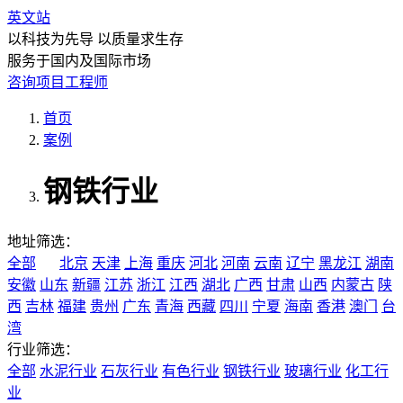
英文站
以科技为先导 以质量求生存
服务于国内及国际市场
咨询项目工程师
首页
案例
钢铁行业
地址筛选：
全部
北京
天津
上海
重庆
河北
河南
云南
辽宁
黑龙江
湖南
安徽
山东
新疆
江苏
浙江
江西
湖北
广西
甘肃
山西
内蒙古
陕
西
吉林
福建
贵州
广东
青海
西藏
四川
宁夏
海南
香港
澳门
台
湾
行业筛选：
全部
水泥行业
石灰行业
有色行业
钢铁行业
玻璃行业
化工行
业