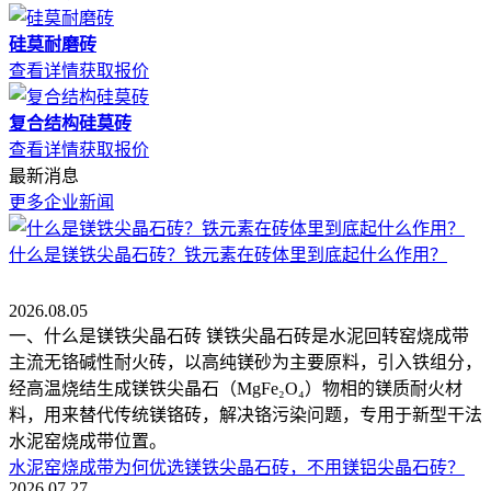
硅莫耐磨砖
查看详情
获取报价
复合结构硅莫砖
查看详情
获取报价
最新消息
更多企业新闻
什么是镁铁尖晶石砖？铁元素在砖体里到底起什么作用？
2026.08.05
一、什么是镁铁尖晶石砖 镁铁尖晶石砖是水泥回转窑烧成带
主流无铬碱性耐火砖，以高纯镁砂为主要原料，引入铁组分，
经高温烧结生成镁铁尖晶石（MgFe₂O₄）物相的镁质耐火材
料，用来替代传统镁铬砖，解决铬污染问题，专用于新型干法
水泥窑烧成带位置。
水泥窑烧成带为何优选镁铁尖晶石砖，不用镁铝尖晶石砖？
2026.07.27