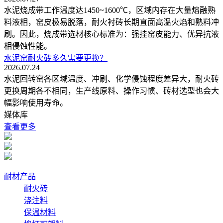
水泥烧成带工作温度达1450~1600℃，区域内存在大量熔融熟
料液相，窑皮极易脱落，耐火衬砖长期直面高温火焰和熟料冲
刷。因此，烧成带选材核心标准为：强挂窑皮能力、优异抗液
相侵蚀性能。
水泥窑耐火砖多久需要更换？
2026.07.24
水泥回转窑各区域温度、冲刷、化学侵蚀程度差异大，耐火砖
更换周期各不相同，生产线原料、操作习惯、砖材选型也会大
幅影响使用寿命。
媒体库
查看更多
耐材产品
耐火砖
浇注料
保温材料