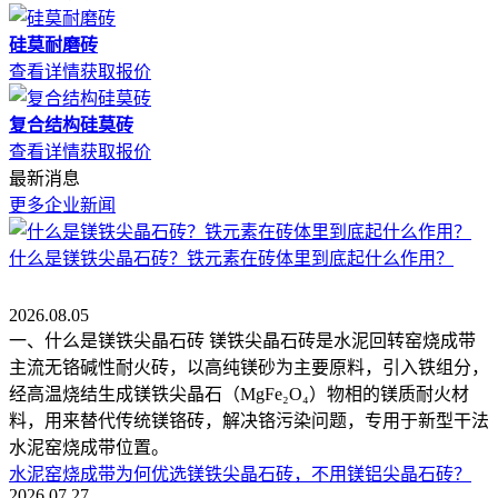
硅莫耐磨砖
查看详情
获取报价
复合结构硅莫砖
查看详情
获取报价
最新消息
更多企业新闻
什么是镁铁尖晶石砖？铁元素在砖体里到底起什么作用？
2026.08.05
一、什么是镁铁尖晶石砖 镁铁尖晶石砖是水泥回转窑烧成带
主流无铬碱性耐火砖，以高纯镁砂为主要原料，引入铁组分，
经高温烧结生成镁铁尖晶石（MgFe₂O₄）物相的镁质耐火材
料，用来替代传统镁铬砖，解决铬污染问题，专用于新型干法
水泥窑烧成带位置。
水泥窑烧成带为何优选镁铁尖晶石砖，不用镁铝尖晶石砖？
2026.07.27