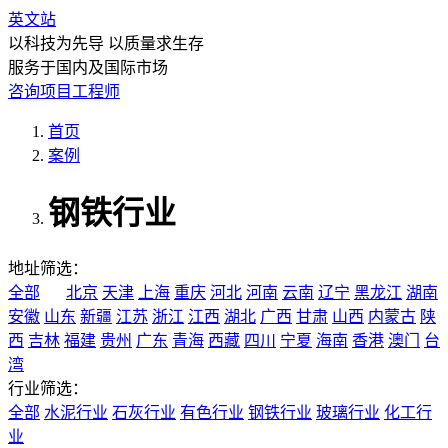
英文站
以科技为先导 以质量求生存
服务于国内及国际市场
咨询项目工程师
首页
案例
钢铁行业
地址筛选：
全部
北京
天津
上海
重庆
河北
河南
云南
辽宁
黑龙江
湖南
安徽
山东
新疆
江苏
浙江
江西
湖北
广西
甘肃
山西
内蒙古
陕
西
吉林
福建
贵州
广东
青海
西藏
四川
宁夏
海南
香港
澳门
台
湾
行业筛选：
全部
水泥行业
石灰行业
有色行业
钢铁行业
玻璃行业
化工行
业