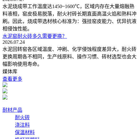
水泥烧成带工作温度达1450~1600℃，区域内存在大量熔融熟
料液相，窑皮极易脱落，耐火衬砖长期直面高温火焰和熟料冲
刷。因此，烧成带选材核心标准为：强挂窑皮能力、优异抗液
相侵蚀性能。
水泥窑耐火砖多久需要更换？
2026.07.24
水泥回转窑各区域温度、冲刷、化学侵蚀程度差异大，耐火砖
更换周期各不相同，生产线原料、操作习惯、砖材选型也会大
幅影响使用寿命。
媒体库
查看更多
耐材产品
耐火砖
浇注料
保温材料