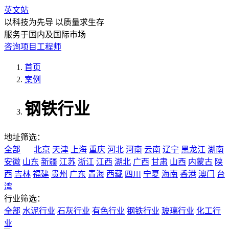
英文站
以科技为先导 以质量求生存
服务于国内及国际市场
咨询项目工程师
首页
案例
钢铁行业
地址筛选：
全部
北京
天津
上海
重庆
河北
河南
云南
辽宁
黑龙江
湖南
安徽
山东
新疆
江苏
浙江
江西
湖北
广西
甘肃
山西
内蒙古
陕
西
吉林
福建
贵州
广东
青海
西藏
四川
宁夏
海南
香港
澳门
台
湾
行业筛选：
全部
水泥行业
石灰行业
有色行业
钢铁行业
玻璃行业
化工行
业