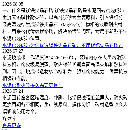
2026.08.05
一、什么是镁铁尖晶石砖 镁铁尖晶石砖是水泥回转窑烧成带
主流无铬碱性耐火砖，以高纯镁砂为主要原料，引入铁组分，
经高温烧结生成镁铁尖晶石（MgFe₂O₄）物相的镁质耐火材
料，用来替代传统镁铬砖，解决铬污染问题，专用于新型干法
水泥窑烧成带位置。
水泥窑烧成带为何优选镁铁尖晶石砖，不用镁铝尖晶石砖？
2026.07.27
水泥烧成带工作温度达1450~1600℃，区域内存在大量熔融熟
料液相，窑皮极易脱落，耐火衬砖长期直面高温火焰和熟料冲
刷。因此，烧成带选材核心标准为：强挂窑皮能力、优异抗液
相侵蚀性能。
水泥窑耐火砖多久需要更换？
2026.07.24
水泥回转窑各区域温度、冲刷、化学侵蚀程度差异大，耐火砖
更换周期各不相同，生产线原料、操作习惯、砖材选型也会大
幅影响使用寿命。
媒体库
查看更多